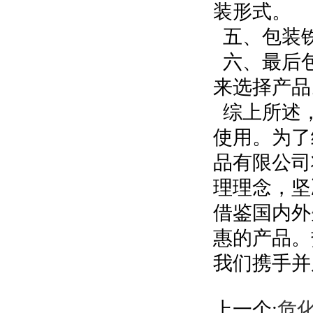
装形式
五、包装
六、最后包
来选择产品
综上所述，
使用。为了
品有限公司
理理念，坚
借鉴国内外
惠的产品。
我们携手并
上一个:
危